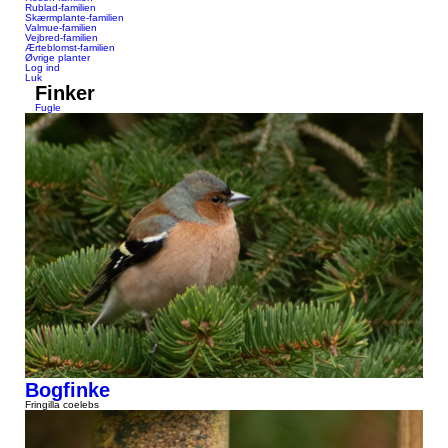
Rublad-familien
Skærmplante-familien
Valmue-familien
Vejbred-familien
Ærteblomst-familien
Øvrige planter
Log ind
Luk
Finker
Fugle
Bogfinke
Fringilla coelebs