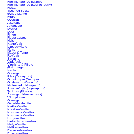
Hjemmehørende flerårige
Hjemmehørende træer og buske
Hosta
Træer og buske
Øvrige planter
Fugle
Oversigt
Alkefugle
Andefugle
Drosler
Duer
Finker
Fluesnappere
Hejrer
Kragefugle
Lappedykkere
Mejser
Måger & Terner
Rovfugle
Sangere
Vadefugle
Vipstjerte & Pibere
Øvrige fugle
Insekter
Oversigt
Biller (Coleoptera)
Græshopper (Orthoptera)
Guldsmede (Odonata)
Næbmunde (Hemiptera)
Sommerfugle (Lepidoptera)
Tovinger (Diptera)
Årevinger (Hymenoptera)
Vilde planter
Oversigt
Gedeblad-familien
Klokke-familien
Kodriver-familien
Korsblomst-familien
Kurvblomst-familien
Lyng-familien
Læbeblomst-familien
Natlys-familien
Nellike-familien
Ranunkel-familien
Rosen-familien