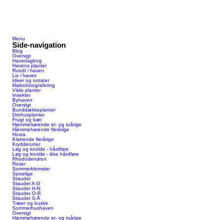
Menu
Side-navigation
Blog
Oversigt
Havedagbog
Havens planter
Rundt i haven
Liv i haven
Ideer og notater
Makrofotografering
Vilde planter
Insekter
Byhaven
Oversigt
Bunddækkeplanter
Drivhusplanter
Frugt og bær
Hjemmehørende et- og toårige
Hjemmehørende flerårige
Hosta
Klatrende flerårige
Krydderurter
Løg og knolde - hårdføre
Løg og knolde - ikke hårdføre
Rhododendron
Roser
Sommerblomster
Spiselige
Stauder
Stauder A-G
Stauder H-N
Stauder O-R
Stauder S-Å
Træer og buske
Sommerhushaven
Oversigt
Hjemmehørende et- og toårige