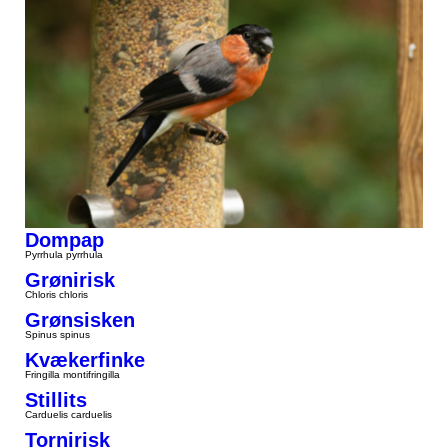
Dompap
Pyrrhula pyrrhula
Grønirisk
Chloris chloris
Grønsisken
Spinus spinus
Kvækerfinke
Fringilla montifringilla
Stillits
Carduelis carduelis
Tornirisk