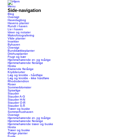
Menu
Side-navigation
Blog
Oversigt
Havedagbog
Havens planter
Rundt i haven
Liv i haven
Ideer og notater
Makrofotografering
Vilde planter
Insekter
Byhaven
Oversigt
Bunddækkeplanter
Drivhusplanter
Frugt og bær
Hjemmehørende et- og toårige
Hjemmehørende flerårige
Hosta
Klatrende flerårige
Krydderurter
Løg og knolde - hårdføre
Løg og knolde - ikke hårdføre
Rhododendron
Roser
Sommerblomster
Spiselige
Stauder
Stauder A-G
Stauder H-N
Stauder O-R
Stauder S-Å
Træer og buske
Sommerhushaven
Oversigt
Hjemmehørende et- og toårige
Hjemmehørende flerårige
Hjemmehørende træer og buske
Hosta
Træer og buske
Øvrige planter
Fugle