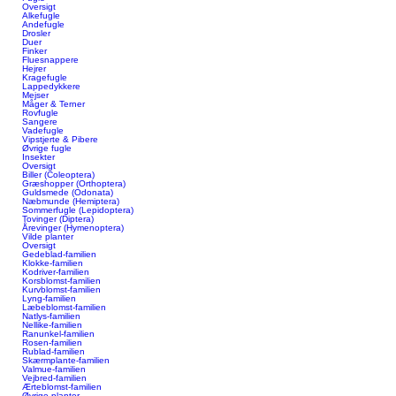
Oversigt
Alkefugle
Andefugle
Drosler
Duer
Finker
Fluesnappere
Hejrer
Kragefugle
Lappedykkere
Mejser
Måger & Terner
Rovfugle
Sangere
Vadefugle
Vipstjerte & Pibere
Øvrige fugle
Insekter
Oversigt
Biller (Coleoptera)
Græshopper (Orthoptera)
Guldsmede (Odonata)
Næbmunde (Hemiptera)
Sommerfugle (Lepidoptera)
Tovinger (Diptera)
Årevinger (Hymenoptera)
Vilde planter
Oversigt
Gedeblad-familien
Klokke-familien
Kodriver-familien
Korsblomst-familien
Kurvblomst-familien
Lyng-familien
Læbeblomst-familien
Natlys-familien
Nellike-familien
Ranunkel-familien
Rosen-familien
Rublad-familien
Skærmplante-familien
Valmue-familien
Vejbred-familien
Ærteblomst-familien
Øvrige planter